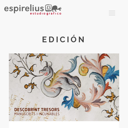
T
O
G
G
L
E
N
EDICIÓN
A
V
I
G
A
T
I
O
N