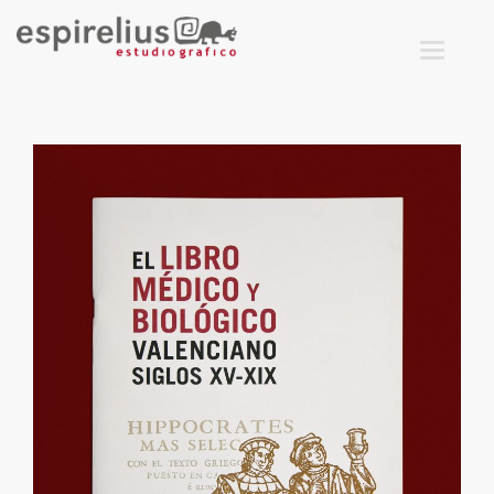
T
O
G
G
L
E
N
A
V
I
G
A
T
I
O
N