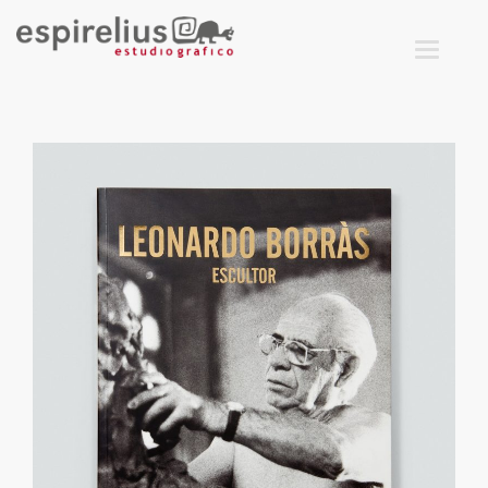
T
O
G
G
L
E
N
A
V
I
G
A
T
I
O
N