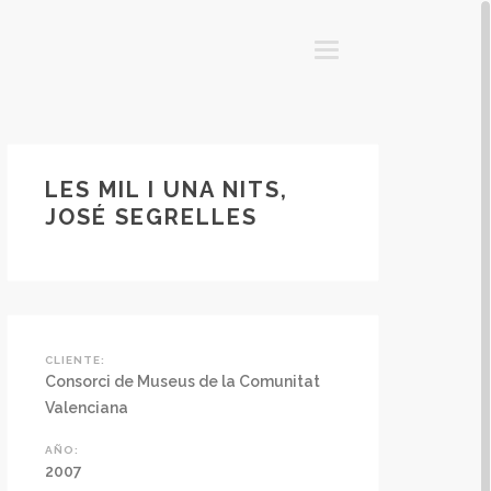
T
O
G
G
L
E
N
A
V
I
LES MIL I UNA NITS,
G
A
JOSÉ SEGRELLES
T
I
O
N
CLIENTE:
Consorci de Museus de la Comunitat
Valenciana
AÑO:
2007