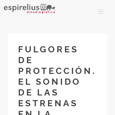
T
O
G
G
L
E
N
A
V
I
G
FULGORES
A
T
I
DE
O
N
PROTECCIÓN.
EL SONIDO
DE LAS
ESTRENAS
EN LA